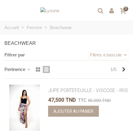
0
Accueil
>
Femme
>
Beachwear
BEACHWEAR
Filtrer par
Filtres à bascule
Sui
Pertinence
1/5
JUPE PORTEFEUILLE - VISCOSE - IRIS
47,500 TND
TTC
95,000 TND
AJOUTER AU PANIER