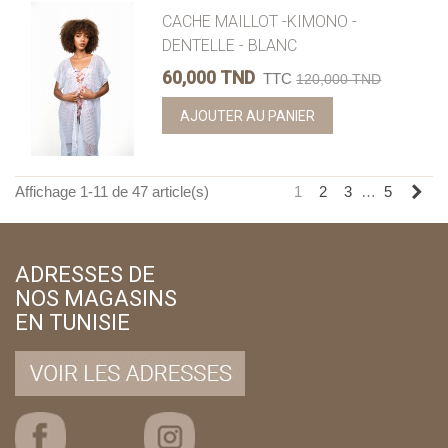
CACHE MAILLOT -KIMONO -
DENTELLE - BLANC
60,000 TND
TTC
120,000 TND
AJOUTER AU PANIER
Sui
Affichage 1-11 de 47 article(s)
1
2
3
…
5
ADRESSES DE
NOS MAGASINS
EN TUNISIE