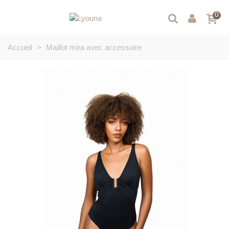
0
Accueil
>
Maillot mira avec accessoire