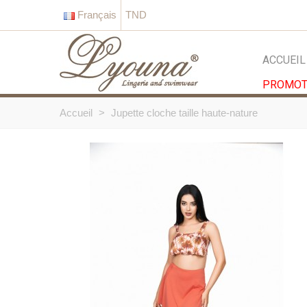
Français
TND
ACCUEIL
PROMOT
Accueil
>
Jupette cloche taille haute-nature