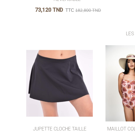
73,120 TND
TTC
182,800 TND
LES
AJOUTER AU PANIER
AIMER
AJOUTER AU PANIE
JUPETTE CLOCHE TAILLE
MAILLOT COL