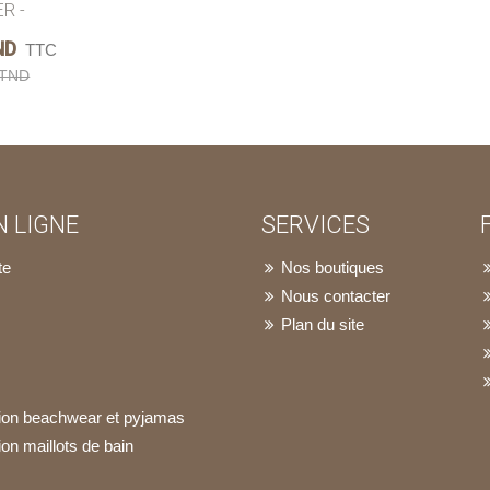
R -
ND
TTC
 TND
 LIGNE
SERVICES
te
Nos boutiques
Nous contacter
Plan du site
ation beachwear et pyjamas
ion maillots de bain