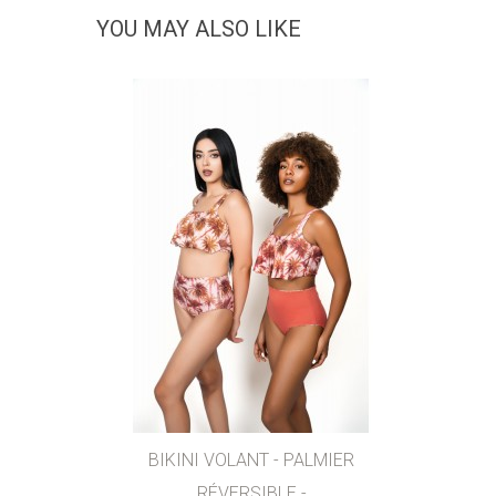
YOU MAY ALSO LIKE
AJOUTER AU PANIER
AIMER
BIKINI VOLANT - PALMIER
RÉVERSIBLE -