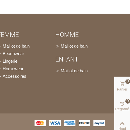
FEMME
HOMME
Maillot de bain
Maillot de bain
Beachwear
ENFANT
Lingerie
Homewear
Maillot de bain
Accessoires
0
Panier
0
Regardé
Haut