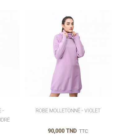
MER
AJOUTER AU PANIER
AIMER
 -
ROBE MOLLETONNÉ - VIOLET
UDRÉ
90,000 TND
TTC