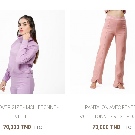
 AU PANIER
AIMER
AJOUTER AU PANIER
AI
OVER SIZE - MOLLETONNÉ -
PANTALON AVEC FENTE
VIOLET
MOLLETONNÉ - ROSE PO
70,000 TND
70,000 TND
TTC
TTC