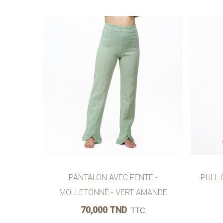
AJOUTER AU PANIER
AIMER
AJOUTER
PANTALON AVEC FENTE -
PULL 
MOLLETONNÉ - VERT AMANDE
70,000 TND
TTC